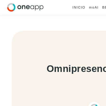
INICIO
mo
AI
B
Omnipresenci